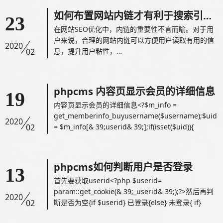
如何布置网站内链才有利于搜索引擎...
23
在网站SEO优化中，内链的重要性不言而喻。对于用
户来说，合理的网站内链可以方便用户读取有用的信
2020
02
息，提升用户粘性，…
phpcms 内容页显示会员的详细信息
19
内容页显示会员的详细信息<?$m_info =
get_memberinfo_buyusername($username);$uid
2020
02
= $m_info[& 39;userid& 39;];if(isset($uid)){
phpcms如何判断用户是否登录
13
首先要获取userid<?php $userid=
param::get_cookie(& 39;_userid& 39;);?>然后再判
2020
02
断是否为空{if $userid} 已登录{else} 未登录{ if}