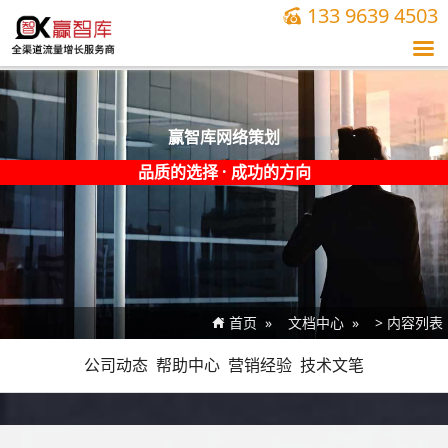
133 9639 4503


赢智库网络策划
品质的
选择
· 成功的
方向
首页
文档中心
> 内容列表

公司动态
帮助中心
营销经验
技术文笔