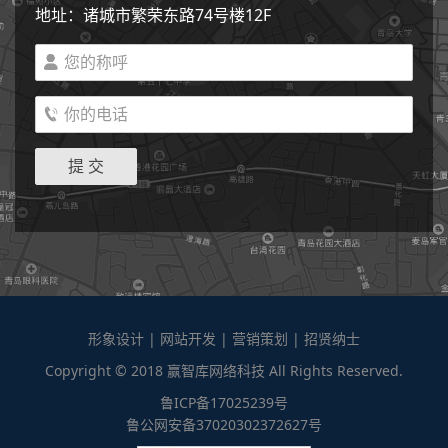
地址：诸城市繁荣东路74号楼12F


形象设计
|
网站开发
|
营销策划
|
招贤纳士
Copyright © 2018 赢智库网络科技 All Rights Reserved.
鲁ICP备17025239号
鲁公网安备37020302372627号