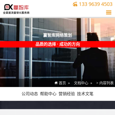
133 9639 4503


赢智库网络策划
品质的
选择
· 成功的
方向
首页
文档中心
> 内容列表

公司动态
帮助中心
营销经验
技术文笔